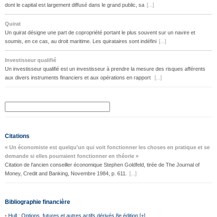
dont le capital est largement diffusé dans le grand public, sa
[...]
Quirat
Un quirat désigne une part de copropriété portant le plus souvent sur un navire et
soumis, en ce cas, au droit maritime. Les quirataires sont indéfini
[...]
Investisseur qualifié
Un investisseur qualifié est un investisseur à prendre la mesure des risques afférents
aux divers instruments financiers et aux opérations en rapport
[...]
Citations
« Un économiste est quelqu'un qui voit fonctionner les choses en pratique et se
demande si elles pourraient fonctionner en théorie »
Citation de l'ancien conseiller économique Stephen Goldfeld, tirée de The Journal of
Money, Credit and Banking, Novembre 1984, p. 611.
[...]
Bibliographie financière
•
Hull : Options, futures et autres actifs dérivés 8e édition [+]