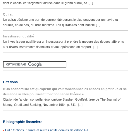
dont le capital est largement diffusé dans le grand public, sa
[...]
Quirat
Un quirat désigne une part de copropriété portant le plus souvent sur un navire et
soumis, en ce cas, au droit maritime. Les quirataires sont indéfini
[...]
Investisseur qualifié
Un investisseur qualifié est un investisseur à prendre la mesure des risques afférents
aux divers instruments financiers et aux opérations en rapport
[...]
Citations
« Un économiste est quelqu'un qui voit fonctionner les choses en pratique et se
demande si elles pourraient fonctionner en théorie »
Citation de l'ancien conseiller économique Stephen Goldfeld, tirée de The Journal of
Money, Credit and Banking, Novembre 1984, p. 611.
[...]
Bibliographie financière
•
Hull : Options, futures et autres actifs dérivés 8e édition [+]