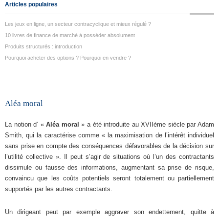
Articles populaires
Les jeux en ligne, un secteur contracyclique et mieux régulé ?
10 livres de finance de marché à posséder absolument
Produits structurés : introduction
Pourquoi acheter des options ? Pourquoi en vendre ?
Aléa moral
La notion d’ «
Aléa moral
» a été introduite au XVIIème siècle par Adam
Smith, qui la caractérise comme « la maximisation de l’intérêt individuel
sans prise en compte des conséquences défavorables de la décision sur
l’utilité collective ». Il peut s’agir de situations où l’un des contractants
dissimule ou fausse des informations, augmentant sa prise de risque,
convaincu que les coûts potentiels seront totalement ou partiellement
supportés par les autres contractants.
Un dirigeant peut par exemple aggraver son endettement, quitte à