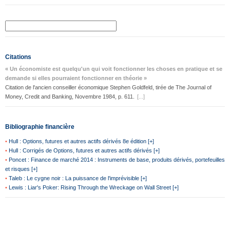
Citations
« Un économiste est quelqu'un qui voit fonctionner les choses en pratique et se
demande si elles pourraient fonctionner en théorie »
Citation de l'ancien conseiller économique Stephen Goldfeld, tirée de The Journal of
Money, Credit and Banking, Novembre 1984, p. 611.
[...]
Bibliographie financière
•
Hull : Options, futures et autres actifs dérivés 8e édition [+]
•
Hull : Corrigés de Options, futures et autres actifs dérivés [+]
•
Poncet : Finance de marché 2014 : Instruments de base, produits dérivés, portefeuilles
et risques [+]
•
Taleb : Le cygne noir : La puissance de l'imprévisible [+]
•
Lewis : Liar's Poker: Rising Through the Wreckage on Wall Street [+]