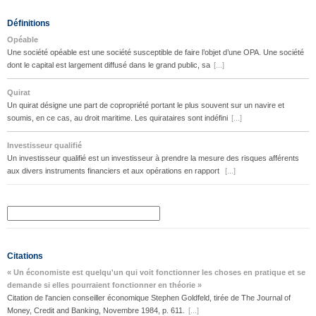
Définitions
Opéable
Une société opéable est une société susceptible de faire l’objet d’une OPA. Une société
dont le capital est largement diffusé dans le grand public, sa
[...]
Quirat
Un quirat désigne une part de copropriété portant le plus souvent sur un navire et
soumis, en ce cas, au droit maritime. Les quirataires sont indéfini
[...]
Investisseur qualifié
Un investisseur qualifié est un investisseur à prendre la mesure des risques afférents
aux divers instruments financiers et aux opérations en rapport
[...]
Citations
« Un économiste est quelqu'un qui voit fonctionner les choses en pratique et se
demande si elles pourraient fonctionner en théorie »
Citation de l'ancien conseiller économique Stephen Goldfeld, tirée de The Journal of
Money, Credit and Banking, Novembre 1984, p. 611.
[...]