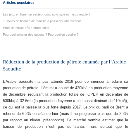
Articles populaires
Les jeux en ligne, un secteur contracyclique et mieux régulé ?
10 livres de finance de marché à posséder absolument
Produits structurés : introduction
Pourquoi acheter des options ? Pourquoi en vendre ?
Réduction de la production de pétrole entamée par l’Arabie
Saoudite
L’Arabie Saoudite n’a pas attendu 2019 pour commencer à réduire sa
production de pétrole. L’émirat a coupé de 420kb/j sa production moyenne
de décembre, réduisant la production totale de l’OPEP en décembre de
530kb/j à 32.6mb (la production libyenne a elle aussi diminué de 110kb/j),
ce qui est la baisse la plus forte depuis 2017. Le prix du baril de Brent a
rebondi de 6.8% en séance hier (mais il ne progresse plus que de 2.8%
par rapport au niveau préannonce). Le marché semble estimer que la
baisse de production n’est pas suffisante, mais surtout que le