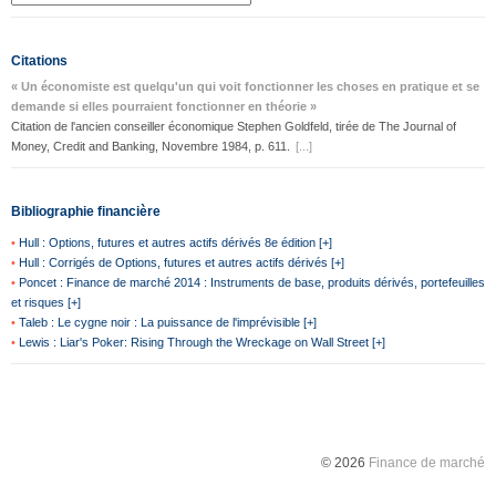
Citations
« Un économiste est quelqu'un qui voit fonctionner les choses en pratique et se
demande si elles pourraient fonctionner en théorie »
Citation de l'ancien conseiller économique Stephen Goldfeld, tirée de The Journal of
Money, Credit and Banking, Novembre 1984, p. 611.
[...]
Bibliographie financière
•
Hull : Options, futures et autres actifs dérivés 8e édition [+]
•
Hull : Corrigés de Options, futures et autres actifs dérivés [+]
•
Poncet : Finance de marché 2014 : Instruments de base, produits dérivés, portefeuilles
et risques [+]
•
Taleb : Le cygne noir : La puissance de l'imprévisible [+]
•
Lewis : Liar's Poker: Rising Through the Wreckage on Wall Street [+]
© 2026
Finance de marché