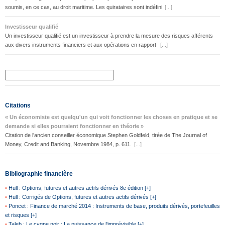
soumis, en ce cas, au droit maritime. Les quirataires sont indéfini
[...]
Investisseur qualifié
Un investisseur qualifié est un investisseur à prendre la mesure des risques afférents
aux divers instruments financiers et aux opérations en rapport
[...]
Citations
« Un économiste est quelqu'un qui voit fonctionner les choses en pratique et se
demande si elles pourraient fonctionner en théorie »
Citation de l'ancien conseiller économique Stephen Goldfeld, tirée de The Journal of
Money, Credit and Banking, Novembre 1984, p. 611.
[...]
Bibliographie financière
•
Hull : Options, futures et autres actifs dérivés 8e édition [+]
•
Hull : Corrigés de Options, futures et autres actifs dérivés [+]
•
Poncet : Finance de marché 2014 : Instruments de base, produits dérivés, portefeuilles
et risques [+]
•
Taleb : Le cygne noir : La puissance de l'imprévisible [+]