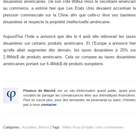
douanières américaines. De son côté Wilbur Ross le secrétaire américain
au commerce, a estimé hier que Les Etats Unis devaient accentuer la
pression commerciale sur la Chine afin que celle-ci lève ses barrières
douanières et respecte la propriété intellectuelle américaine.
Aujourd’hui l’Inde a annoncé que dès le 4 août elle relèverait les taxes
douanières sur certains produits américains. Et l’Europe a annoncé hier
qu’elle allait augmenter dès demain, les taxes douanières à 25% sur
2.8Mds$ de produits américains. Cela se compare au taxes douanières
américaines portant sur 6.4Mds$ de produits européens.
Finance de Marché
est un site d’information grand public, ayant pour
vocation de partager les connaissances liées aux thématiques financières.
Pour en savoir plus, pour des demandes de partenariat ou autre, n'hésitez
pas à nous
contacter
.
Catégories :
Actualités
,
Brèves
| Tags :
Wilbur Ross
|
Publiez votre commentaire