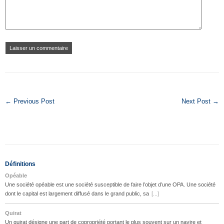
← Previous Post
Next Post →
Définitions
Opéable
Une société opéable est une société susceptible de faire l’objet d’une OPA. Une société
dont le capital est largement diffusé dans le grand public, sa
[...]
Quirat
Un quirat désigne une part de copropriété portant le plus souvent sur un navire et