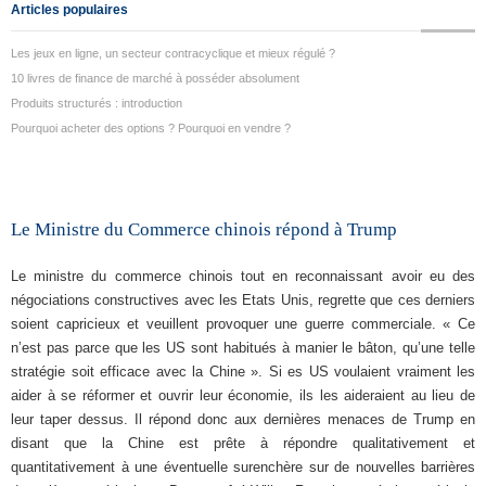
Articles populaires
Les jeux en ligne, un secteur contracyclique et mieux régulé ?
10 livres de finance de marché à posséder absolument
Produits structurés : introduction
Pourquoi acheter des options ? Pourquoi en vendre ?
Le Ministre du Commerce chinois répond à Trump
Le ministre du commerce chinois tout en reconnaissant avoir eu des
négociations constructives avec les Etats Unis, regrette que ces derniers
soient capricieux et veuillent provoquer une guerre commerciale. « Ce
n’est pas parce que les US sont habitués à manier le bâton, qu’une telle
stratégie soit efficace avec la Chine ». Si es US voulaient vraiment les
aider à se réformer et ouvrir leur économie, ils les aideraient au lieu de
leur taper dessus. Il répond donc aux dernières menaces de Trump en
disant que la Chine est prête à répondre qualitativement et
quantitativement à une éventuelle surenchère sur de nouvelles barrières