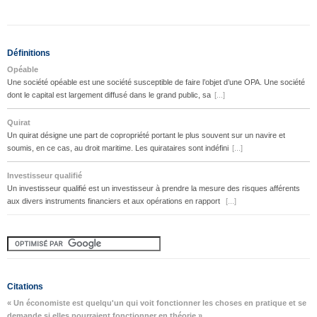
Définitions
Opéable
Une société opéable est une société susceptible de faire l’objet d’une OPA. Une société
dont le capital est largement diffusé dans le grand public, sa
[...]
Quirat
Un quirat désigne une part de copropriété portant le plus souvent sur un navire et
soumis, en ce cas, au droit maritime. Les quirataires sont indéfini
[...]
Investisseur qualifié
Un investisseur qualifié est un investisseur à prendre la mesure des risques afférents
aux divers instruments financiers et aux opérations en rapport
[...]
Citations
« Un économiste est quelqu'un qui voit fonctionner les choses en pratique et se
demande si elles pourraient fonctionner en théorie »