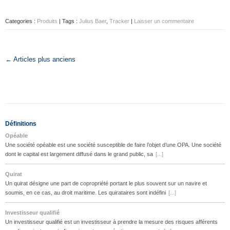
Categories :
Produits
| Tags :
Julius Baer
,
Tracker
|
Laisser un commentaire
← Articles plus anciens
Définitions
Opéable
Une société opéable est une société susceptible de faire l’objet d’une OPA. Une société
dont le capital est largement diffusé dans le grand public, sa
[...]
Quirat
Un quirat désigne une part de copropriété portant le plus souvent sur un navire et
soumis, en ce cas, au droit maritime. Les quirataires sont indéfini
[...]
Investisseur qualifié
Un investisseur qualifié est un investisseur à prendre la mesure des risques afférents