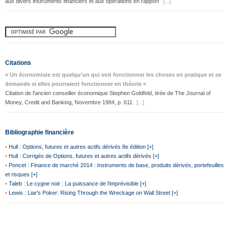
aux divers instruments financiers et aux opérations en rapport
[...]
Citations
« Un économiste est quelqu'un qui voit fonctionner les choses en pratique et se
demande si elles pourraient fonctionner en théorie »
Citation de l'ancien conseiller économique Stephen Goldfeld, tirée de The Journal of
Money, Credit and Banking, Novembre 1984, p. 611.
[...]
Bibliographie financière
•
Hull : Options, futures et autres actifs dérivés 8e édition [+]
•
Hull : Corrigés de Options, futures et autres actifs dérivés [+]
•
Poncet : Finance de marché 2014 : Instruments de base, produits dérivés, portefeuilles
et risques [+]
•
Taleb : Le cygne noir : La puissance de l'imprévisible [+]
•
Lewis : Liar's Poker: Rising Through the Wreckage on Wall Street [+]