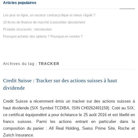
Articles populaires
Les jeux en ligne, un secteur contracyclique et mieux régulé ?
10 livres de finance de marché à posséder absolument
Produits structurés : introduction
Pourquoi acheter des options ? Pourquoi en vendre ?
Archives du tag :
TRACKER
Credit Suisse : Tracker sur des actions suisses à haut
dividende
Credit Suisse a récemment émis un tracker sur des actions suisses à
haut dividende (SIX Symbol TCDIBA, ISIN CH0262491159). Coté au SIX,
ce certificat équipondéré a pour échéance le 25 août 2016 et est libellé en
francs suisses. Parmi les actions entrant en particulier dans la
composition du panier : All Real Holding, Swiss Prime Site, Roche et
Zurich Insurance.