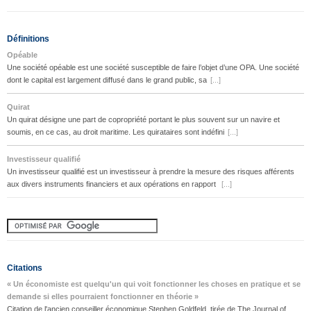
Définitions
Opéable
Une société opéable est une société susceptible de faire l’objet d’une OPA. Une société
dont le capital est largement diffusé dans le grand public, sa
[...]
Quirat
Un quirat désigne une part de copropriété portant le plus souvent sur un navire et
soumis, en ce cas, au droit maritime. Les quirataires sont indéfini
[...]
Investisseur qualifié
Un investisseur qualifié est un investisseur à prendre la mesure des risques afférents
aux divers instruments financiers et aux opérations en rapport
[...]
Citations
« Un économiste est quelqu'un qui voit fonctionner les choses en pratique et se
demande si elles pourraient fonctionner en théorie »
Citation de l'ancien conseiller économique Stephen Goldfeld, tirée de The Journal of