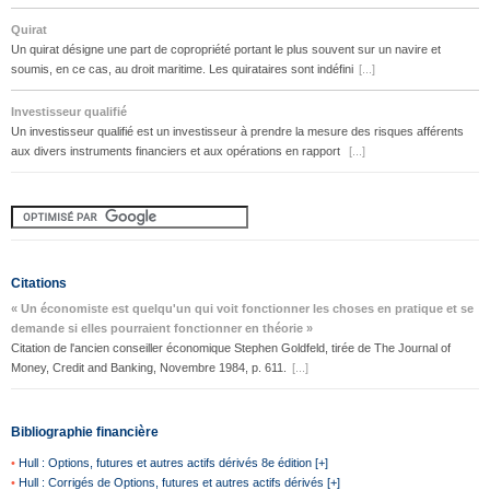
Quirat
Un quirat désigne une part de copropriété portant le plus souvent sur un navire et
soumis, en ce cas, au droit maritime. Les quirataires sont indéfini
[...]
Investisseur qualifié
Un investisseur qualifié est un investisseur à prendre la mesure des risques afférents
aux divers instruments financiers et aux opérations en rapport
[...]
Citations
« Un économiste est quelqu'un qui voit fonctionner les choses en pratique et se
demande si elles pourraient fonctionner en théorie »
Citation de l'ancien conseiller économique Stephen Goldfeld, tirée de The Journal of
Money, Credit and Banking, Novembre 1984, p. 611.
[...]
Bibliographie financière
•
Hull : Options, futures et autres actifs dérivés 8e édition [+]
•
Hull : Corrigés de Options, futures et autres actifs dérivés [+]