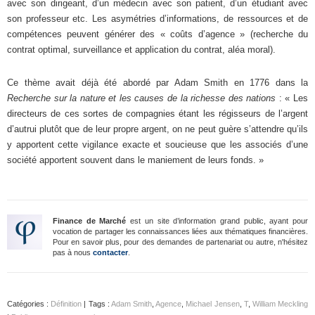
avec son dirigeant, d’un médecin avec son patient, d’un étudiant avec
son professeur etc. Les asymétries d’informations, de ressources et de
compétences peuvent générer des « coûts d’agence » (recherche du
contrat optimal, surveillance et application du contrat, aléa moral).
Ce thème avait déjà été abordé par Adam Smith en 1776 dans la
Recherche sur la nature et les causes de la richesse des nations
: « Les
directeurs de ces sortes de compagnies étant les régisseurs de l’argent
d’autrui plutôt que de leur propre argent, on ne peut guère s’attendre qu’ils
y apportent cette vigilance exacte et soucieuse que les associés d’une
société apportent souvent dans le maniement de leurs fonds. »
Finance de Marché
est un site d’information grand public, ayant pour
vocation de partager les connaissances liées aux thématiques financières.
Pour en savoir plus, pour des demandes de partenariat ou autre, n'hésitez
pas à nous
contacter
.
Catégories :
Définition
| Tags :
Adam Smith
,
Agence
,
Michael Jensen
,
T
,
William Meckling