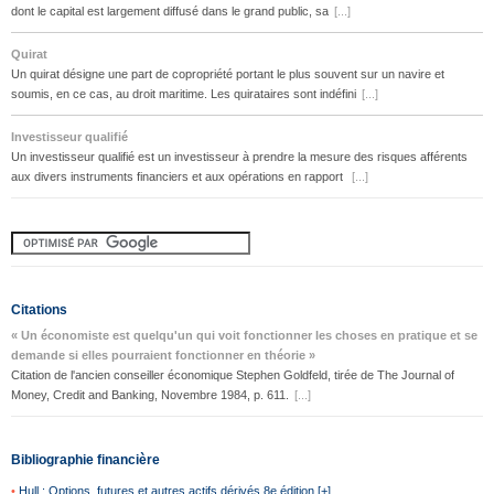
dont le capital est largement diffusé dans le grand public, sa
[...]
Quirat
Un quirat désigne une part de copropriété portant le plus souvent sur un navire et
soumis, en ce cas, au droit maritime. Les quirataires sont indéfini
[...]
Investisseur qualifié
Un investisseur qualifié est un investisseur à prendre la mesure des risques afférents
aux divers instruments financiers et aux opérations en rapport
[...]
Citations
« Un économiste est quelqu'un qui voit fonctionner les choses en pratique et se
demande si elles pourraient fonctionner en théorie »
Citation de l'ancien conseiller économique Stephen Goldfeld, tirée de The Journal of
Money, Credit and Banking, Novembre 1984, p. 611.
[...]
Bibliographie financière
•
Hull : Options, futures et autres actifs dérivés 8e édition [+]