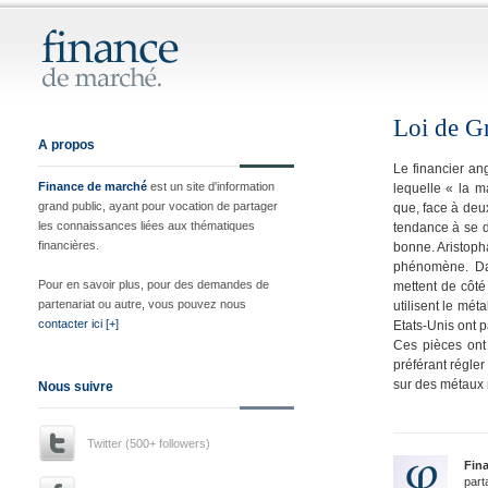
Loi de G
A propos
Le financier an
Finance de marché
est un site d'information
lequelle « la 
grand public, ayant pour vocation de partager
que, face à deu
les connaissances liées aux thématiques
tendance à se d
financières.
bonne. Aristoph
phénomène. Da
Pour en savoir plus, pour des demandes de
mettent de côté 
partenariat ou autre, vous pouvez nous
utilisent le mét
contacter ici [+]
Etats-Unis ont 
Ces pièces ont
préférant régler
sur des métaux 
Nous suivre
Twitter (500+ followers)
Fin
part