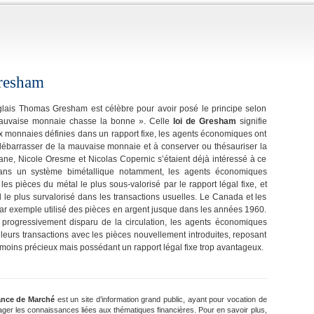
resham
glais Thomas Gresham est célèbre pour avoir posé le principe selon
mauvaise monnaie chasse la bonne ». Celle
loi de Gresham
signifie
x monnaies définies dans un rapport fixe, les agents économiques ont
ébarrasser de la mauvaise monnaie et à conserver ou thésauriser la
ane, Nicole Oresme et Nicolas Copernic s’étaient déjà intéressé à ce
ns un système bimétallique notamment, les agents économiques
les pièces du métal le plus sous-valorisé par le rapport légal fixe, et
al le plus survalorisé dans les transactions usuelles. Le Canada et les
par exemple utilisé des pièces en argent jusque dans les années 1960.
 progressivement disparu de la circulation, les agents économiques
 leurs transactions avec les pièces nouvellement introduites, reposant
moins précieux mais possédant un rapport légal fixe trop avantageux.
ance de Marché
est un site d’information grand public, ayant pour vocation de
ager les connaissances liées aux thématiques financières. Pour en savoir plus,