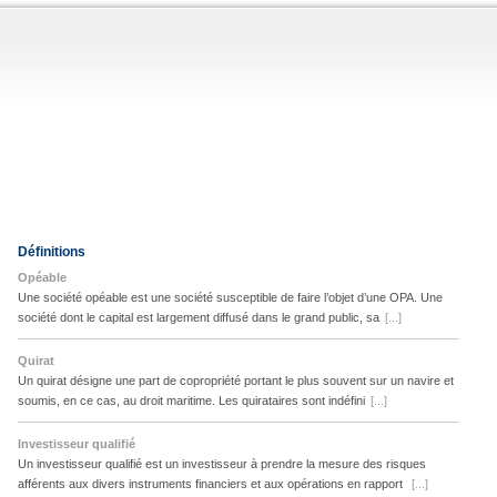
Définitions
Opéable
Une société opéable est une société susceptible de faire l’objet d’une OPA. Une
société dont le capital est largement diffusé dans le grand public, sa
[...]
Quirat
Un quirat désigne une part de copropriété portant le plus souvent sur un navire et
soumis, en ce cas, au droit maritime. Les quirataires sont indéfini
[...]
Investisseur qualifié
Un investisseur qualifié est un investisseur à prendre la mesure des risques
afférents aux divers instruments financiers et aux opérations en rapport
[...]