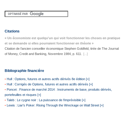
Citations
« Un économiste est quelqu'un qui voit fonctionner les choses en pratique
et se demande si elles pourraient fonctionner en théorie »
Citation de l'ancien conseiller économique Stephen Goldfeld, tirée de The Journal
of Money, Credit and Banking, Novembre 1984, p. 611.
[...]
Bibliographie financière
•
Hull : Options, futures et autres actifs dérivés 8e édition [+]
•
Hull : Corrigés de Options, futures et autres actifs dérivés [+]
•
Poncet : Finance de marché 2014 : Instruments de base, produits dérivés,
portefeuilles et risques [+]
•
Taleb : Le cygne noir : La puissance de l'imprévisible [+]
•
Lewis : Liar's Poker: Rising Through the Wreckage on Wall Street [+]