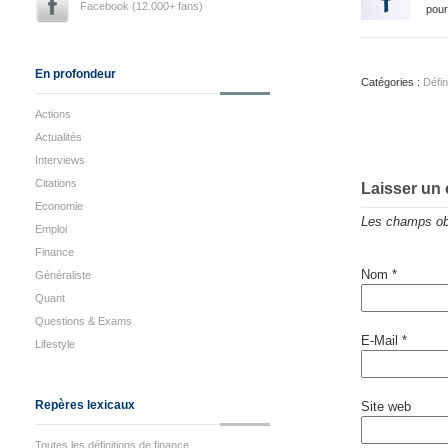
Facebook (12.000+ fans)
pour
En profondeur
Catégories :
Défin
Actions
Actualités
Interviews
Citations
Laisser un
Economie
Les champs obl
Emploi
Finance
Nom
*
Généraliste
Quant
Questions & Exams
E-Mail
*
Lifestyle
Repères lexicaux
Site web
Toutes les définitions de finance