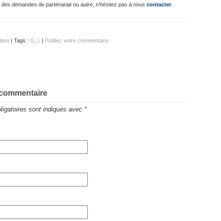
 des demandes de partenariat ou autre, n'hésitez pas à nous
contacter
.
ition
| Tags :
G
,
L
|
Publiez votre commentaire
 commentaire
igatoires sont indiqués avec
*