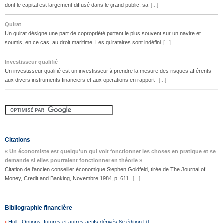
dont le capital est largement diffusé dans le grand public, sa
[...]
Quirat
Un quirat désigne une part de copropriété portant le plus souvent sur un navire et
soumis, en ce cas, au droit maritime. Les quirataires sont indéfini
[...]
Investisseur qualifié
Un investisseur qualifié est un investisseur à prendre la mesure des risques afférents
aux divers instruments financiers et aux opérations en rapport
[...]
Citations
« Un économiste est quelqu'un qui voit fonctionner les choses en pratique et se
demande si elles pourraient fonctionner en théorie »
Citation de l'ancien conseiller économique Stephen Goldfeld, tirée de The Journal of
Money, Credit and Banking, Novembre 1984, p. 611.
[...]
Bibliographie financière
•
Hull : Options, futures et autres actifs dérivés 8e édition [+]