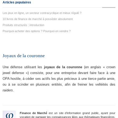
Articles populaires
Les jeux en ligne, un secteur contracyclique et mieux régulé ?
10 livres de finance de marché à posséder absolument
Produits structurés : introduction
Pourquoi acheter des options ? Pourquoi en vendre ?
Joyaux de la couronne
Une défense utilisant les
joyaux de la couronne
(en anglais « crown
jewel defense ») consiste, pour une entreprise devant faire face à une
OPA hostile, à céder ses actifs les plus précieux à une tierce partie amie,
ou à se scinder en plusieurs entités, afin de freiner les velléités des
raiders
.
Finance de Marché
est un site d’information grand public, ayant pour
vocation de partager les connaissances liées aux thématiques financières.