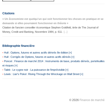
Citations
« Un économiste est quelqu'un qui voit fonctionner les choses en pratique et se
demande si elles pourraient fonctionner en théorie »
Citation de l'ancien conseiller économique Stephen Goldfeld, tirée de The Journal of
Money, Credit and Banking, Novembre 1984, p. 611.
[...]
Bibliographie financière
•
Hull : Options, futures et autres actifs dérivés 8e édition [+]
•
Hull : Corrigés de Options, futures et autres actifs dérivés [+]
•
Poncet : Finance de marché 2014 : Instruments de base, produits dérivés, portefeuilles
et risques [+]
•
Taleb : Le cygne noir : La puissance de l'imprévisible [+]
•
Lewis : Liar's Poker: Rising Through the Wreckage on Wall Street [+]
© 2026
Finance de marché