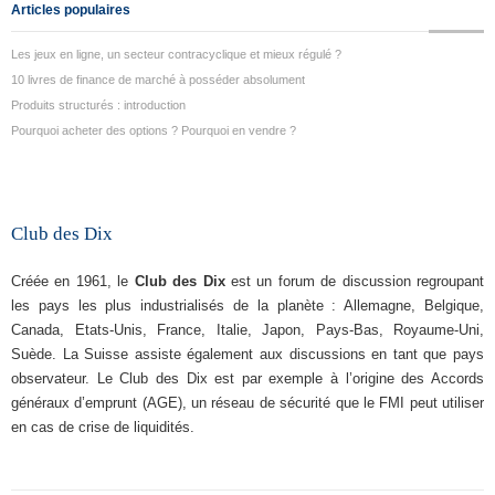
Articles populaires
Les jeux en ligne, un secteur contracyclique et mieux régulé ?
10 livres de finance de marché à posséder absolument
Produits structurés : introduction
Pourquoi acheter des options ? Pourquoi en vendre ?
Club des Dix
Créée en 1961, le
Club des Dix
est un forum de discussion regroupant
les pays les plus industrialisés de la planète : Allemagne, Belgique,
Canada, Etats-Unis, France, Italie, Japon, Pays-Bas, Royaume-Uni,
Suède. La Suisse assiste également aux discussions en tant que pays
observateur. Le Club des Dix est par exemple à l’origine des Accords
généraux d’emprunt (AGE), un réseau de sécurité que le FMI peut utiliser
en cas de crise de liquidités.