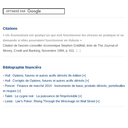
Citations
« Un économiste est quelqu'un qui voit fonctionner les choses en pratique et se
demande si elles pourraient fonctionner en théorie »
Citation de l'ancien conseiller économique Stephen Goldfeld, tirée de The Journal of
Money, Credit and Banking, Novembre 1984, p. 611.
[...]
Bibliographie financière
•
Hull : Options, futures et autres actifs dérivés 8e édition [+]
•
Hull : Corrigés de Options, futures et autres actifs dérivés [+]
•
Poncet : Finance de marché 2014 : Instruments de base, produits dérivés, portefeuilles
et risques [+]
•
Taleb : Le cygne noir : La puissance de l'imprévisible [+]
•
Lewis : Liar's Poker: Rising Through the Wreckage on Wall Street [+]