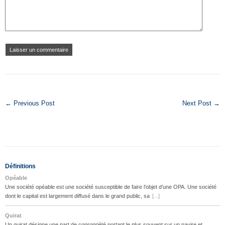
← Previous Post
Next Post →
Définitions
Opéable
Une société opéable est une société susceptible de faire l’objet d’une OPA. Une société
dont le capital est largement diffusé dans le grand public, sa
[...]
Quirat
Un quirat désigne une part de copropriété portant le plus souvent sur un navire et