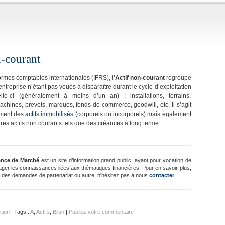
n-courant
ormes comptables internationales (IFRS), l’
Actif non-courant
regroupe
 entreprise n’étant pas voués à disparaître durant le cycle d’exploitation
lle-ci (généralement à moins d’un an) : installations, terrains,
chines, brevets, marques, fonds de commerce, goodwill, etc. Il s’agit
ement des
actifs immobilisés
(corporels ou incorporels) mais également
res actifs non courants tels que des créances à long terme.
ance de Marché
est un site d’information grand public, ayant pour vocation de
ager les connaissances liées aux thématiques financières. Pour en savoir plus,
 des demandes de partenariat ou autre, n'hésitez pas à nous
contacter
.
ition
| Tags :
A
,
Actifs
,
Bilan
|
Publiez votre commentaire