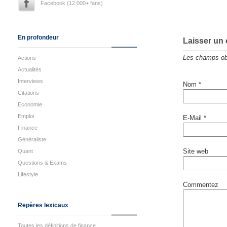
Facebook (12.000+ fans)
En profondeur
Laisser un
Les champs obl
Actions
Actualités
Interviews
Nom
*
Citations
Economie
Emploi
E-Mail
*
Finance
Généraliste
Site web
Quant
Questions & Exams
Lifestyle
Commentez
Repères lexicaux
Toutes les définitions de finance