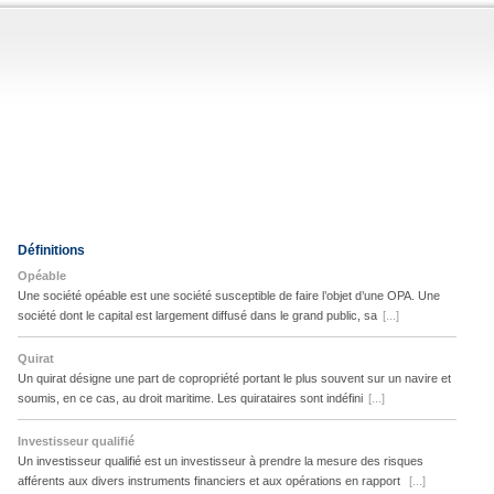
Définitions
Opéable
Une société opéable est une société susceptible de faire l’objet d’une OPA. Une
société dont le capital est largement diffusé dans le grand public, sa
[...]
Quirat
Un quirat désigne une part de copropriété portant le plus souvent sur un navire et
soumis, en ce cas, au droit maritime. Les quirataires sont indéfini
[...]
Investisseur qualifié
Un investisseur qualifié est un investisseur à prendre la mesure des risques
afférents aux divers instruments financiers et aux opérations en rapport
[...]