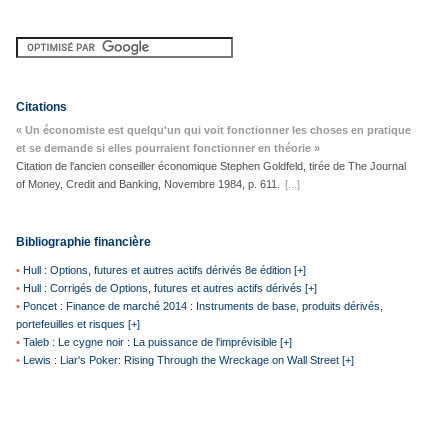
Citations
« Un économiste est quelqu'un qui voit fonctionner les choses en pratique
et se demande si elles pourraient fonctionner en théorie »
Citation de l'ancien conseiller économique Stephen Goldfeld, tirée de The Journal
of Money, Credit and Banking, Novembre 1984, p. 611.
[...]
Bibliographie financière
•
Hull : Options, futures et autres actifs dérivés 8e édition [+]
•
Hull : Corrigés de Options, futures et autres actifs dérivés [+]
•
Poncet : Finance de marché 2014 : Instruments de base, produits dérivés,
portefeuilles et risques [+]
•
Taleb : Le cygne noir : La puissance de l'imprévisible [+]
•
Lewis : Liar's Poker: Rising Through the Wreckage on Wall Street [+]