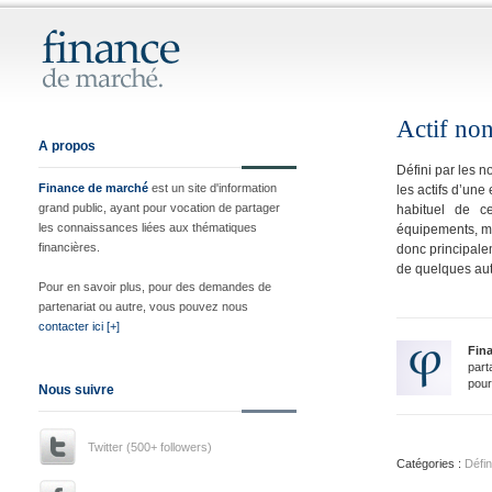
Actif no
A propos
Défini par les n
Finance de marché
est un site d'information
les actifs d’une
grand public, ayant pour vocation de partager
habituel de ce
les connaissances liées aux thématiques
équipements, ma
financières.
donc principal
de quelques aut
Pour en savoir plus, pour des demandes de
partenariat ou autre, vous pouvez nous
contacter ici [+]
Fin
part
pour
Nous suivre
Twitter (500+ followers)
Catégories :
Défin