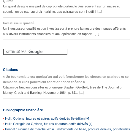
Quirat
Un quirat désigne une part de copropriété portant le plus souvent sur un navire et
soumis, en ce cas, au droit maritime. Les quirataires sont indéfini
[...]
Investisseur qualifié
Un investisseur qualifié est un investisseur à prendre la mesure des risques afférents
aux divers instruments financiers et aux opérations en rapport
[...]
Citations
« Un économiste est quelqu'un qui voit fonctionner les choses en pratique et se
demande si elles pourraient fonctionner en théorie »
Citation de l'ancien conseiller économique Stephen Goldfeld, tirée de The Journal of
Money, Credit and Banking, Novembre 1984, p. 611.
[...]
Bibliographie financière
•
Hull : Options, futures et autres actifs dérivés 8e édition [+]
•
Hull : Corrigés de Options, futures et autres actifs dérivés [+]
•
Poncet : Finance de marché 2014 : Instruments de base, produits dérivés, portefeuilles