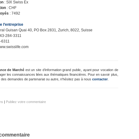
on
: SIX Swiss Ex
tion
: CHF
loyés
: 7492
 l’entreprise
ral Guisan Quai 40, PO Box 2831, Zurich, 8022, Suisse
-43-284-3311
4-6311
ww.swisslife.com
ance de Marché
est un site d’information grand public, ayant pour vocation de
ager les connaissances liées aux thématiques financières. Pour en savoir plus,
 des demandes de partenariat ou autre, n'hésitez pas à nous
contacter
.
ns
|
Publiez votre commentaire
 commentaire