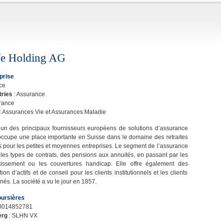
fe Holding AG
eprise
ce
tries
: Assurance
rance
: Assurances Vie et Assurances Maladie
l’un des principaux fournisseurs européens de solutions d’assurance
occupe une place importante en Suisse dans le domaine des retraites
s pour les petites et moyennes entreprises. Le segment de l’assurance
 les types de contrats, des pensions aux annuités, en passant par les
stissement ou les couvertures handicap. Elle offre également des
ion d’actifs et de conseil pour les clients institutionnels et les clients
unés. La société a vu le jour en 1857.
oursières
0014852781
erg
: SLHN VX