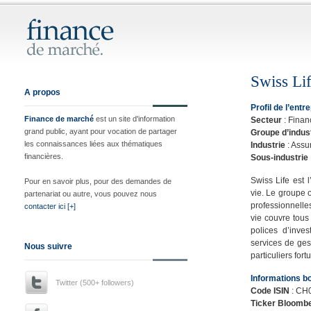
Swiss Li
A propos
Profil de l’entr
Finance de marché
est un site d'information
Secteur
: Finan
grand public, ayant pour vocation de partager
Groupe d’indus
les connaissances liées aux thématiques
Industrie
: Assu
financières.
Sous-industrie
Swiss Life est 
Pour en savoir plus, pour des demandes de
vie. Le groupe 
partenariat ou autre, vous pouvez nous
professionnelle
contacter ici [+]
vie couvre tous
polices d’inve
services de gest
Nous suivre
particuliers fort
Informations b
Twitter (500+ followers)
Code ISIN
: CH
Ticker Bloomb