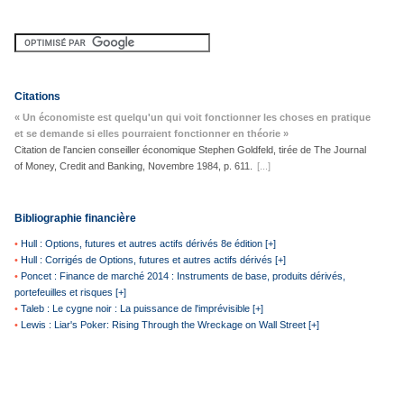
Citations
« Un économiste est quelqu'un qui voit fonctionner les choses en pratique
et se demande si elles pourraient fonctionner en théorie »
Citation de l'ancien conseiller économique Stephen Goldfeld, tirée de The Journal
of Money, Credit and Banking, Novembre 1984, p. 611.
[...]
Bibliographie financière
•
Hull : Options, futures et autres actifs dérivés 8e édition [+]
•
Hull : Corrigés de Options, futures et autres actifs dérivés [+]
•
Poncet : Finance de marché 2014 : Instruments de base, produits dérivés,
portefeuilles et risques [+]
•
Taleb : Le cygne noir : La puissance de l'imprévisible [+]
•
Lewis : Liar's Poker: Rising Through the Wreckage on Wall Street [+]