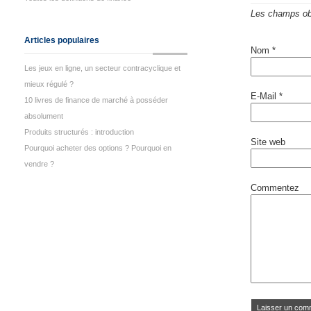
Les champs obl
Articles populaires
Nom
*
Les jeux en ligne, un secteur contracyclique et
mieux régulé ?
E-Mail
*
10 livres de finance de marché à posséder
absolument
Produits structurés : introduction
Site web
Pourquoi acheter des options ? Pourquoi en
vendre ?
Commentez