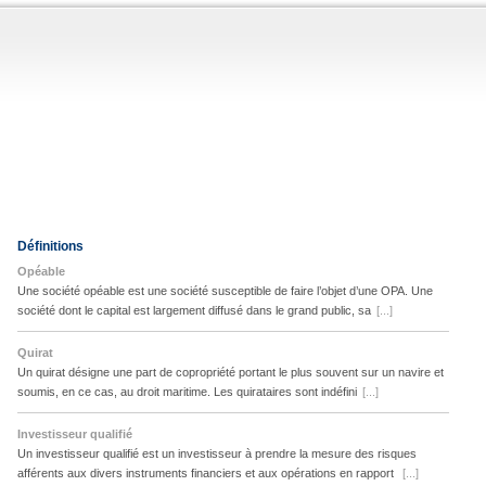
Définitions
Opéable
Une société opéable est une société susceptible de faire l’objet d’une OPA. Une
société dont le capital est largement diffusé dans le grand public, sa
[...]
Quirat
Un quirat désigne une part de copropriété portant le plus souvent sur un navire et
soumis, en ce cas, au droit maritime. Les quirataires sont indéfini
[...]
Investisseur qualifié
Un investisseur qualifié est un investisseur à prendre la mesure des risques
afférents aux divers instruments financiers et aux opérations en rapport
[...]