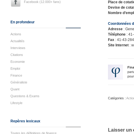
Facebook (12.000+ fans)
Place de cotati
Devise de cota
Nombre d’emp
En profondeur
Coordonnées de
Adresse
: Gene
Actions
Téléphone
: 41
Fax
: 41-43-28
Actualités
Site Internet
: w
Interviews
Citations
Economie
Fin
Emploi
part
Finance
pour
Généraliste
Quant
Questions & Exams
Catégories :
Actio
Lifestyle
Repères lexicaux
Laisser un
Toutes les définitions de finance