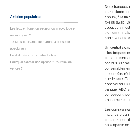
Deux banques pe
d’une durée de
Articles populaires
annum, à la fin 
fixe du swap. D
début de trimest
Les jeux en ligne, un secteur contracyclique et
est connu, mais
mieux régulé ?
partie variable 
10 livres de finance de marché à posséder
Un contrat swap 
absolument
: les fréquence
Produits structurés : introduction
finale. L’Inter
Pourquoi acheter des options ? Pourquoi en
contrats cadres
convenablement 
vendre ?
ailleurs être ré
que le taux EU
donc verser 0,8
banque ABC s’
conséquent, po
uniquement un 
Les contrats swa
marchés organi
certain risque 
pas capable de f