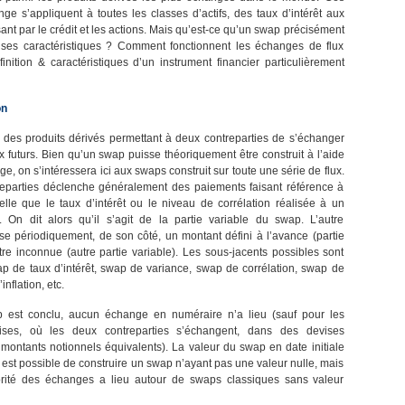
nge s’appliquent à toutes les classes d’actifs, des taux d’intérêt aux
nt par le crédit et les actions. Mais qu’est-ce qu’un swap précisément
 ses caractéristiques ? Comment fonctionnent les échanges de flux
finition & caractéristiques d’un instrument financier particulièrement
on
des produits dérivés permettant à deux contreparties de s’échanger
x futurs. Bien qu’un swap puisse théoriquement être construit à l’aide
e, on s’intéressera ici aux swaps construit sur toute une série de flux.
reparties déclenche généralement des paiements faisant référence à
lle que le taux d’intérêt ou le niveau de corrélation réalisée à un
On dit alors qu’il s’agit de la partie variable du swap. L’autre
rse périodiquement, de son côté, un montant défini à l’avance (partie
tre inconnue (autre partie variable). Les sous-jacents possibles sont
wap de taux d’intérêt, swap de variance, swap de corrélation, swap de
nflation, etc.
 est conclu, aucun échange en numéraire n’a lieu (sauf pour les
ses, où les deux contreparties s’échangent, dans des devises
s montants notionnels équivalents). La valeur du swap en date initiale
 Il est possible de construire un swap n’ayant pas une valeur nulle, mais
rité des échanges a lieu autour de swaps classiques sans valeur