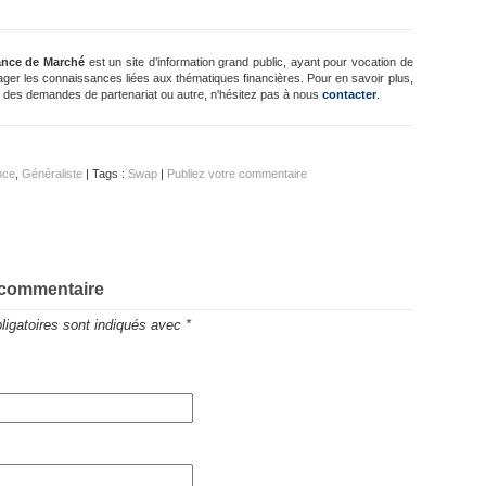
ance de Marché
est un site d’information grand public, ayant pour vocation de
ager les connaissances liées aux thématiques financières. Pour en savoir plus,
 des demandes de partenariat ou autre, n'hésitez pas à nous
contacter
.
nce
,
Généraliste
| Tags :
Swap
|
Publiez votre commentaire
 commentaire
igatoires sont indiqués avec
*