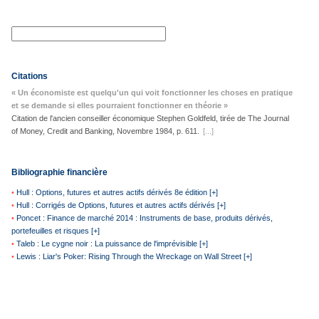
Citations
« Un économiste est quelqu'un qui voit fonctionner les choses en pratique
et se demande si elles pourraient fonctionner en théorie »
Citation de l'ancien conseiller économique Stephen Goldfeld, tirée de The Journal
of Money, Credit and Banking, Novembre 1984, p. 611.
[...]
Bibliographie financière
•
Hull : Options, futures et autres actifs dérivés 8e édition [+]
•
Hull : Corrigés de Options, futures et autres actifs dérivés [+]
•
Poncet : Finance de marché 2014 : Instruments de base, produits dérivés,
portefeuilles et risques [+]
•
Taleb : Le cygne noir : La puissance de l'imprévisible [+]
•
Lewis : Liar's Poker: Rising Through the Wreckage on Wall Street [+]