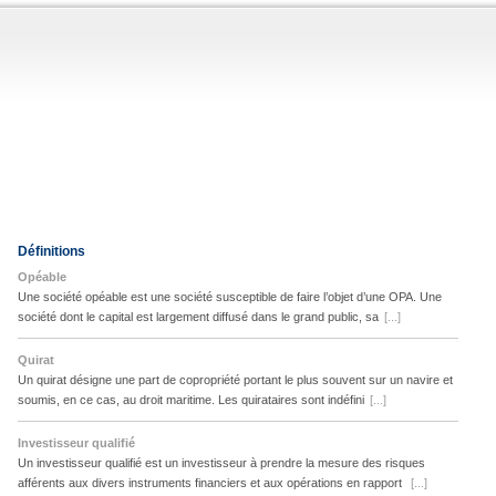
Définitions
Opéable
Une société opéable est une société susceptible de faire l’objet d’une OPA. Une
société dont le capital est largement diffusé dans le grand public, sa
[...]
Quirat
Un quirat désigne une part de copropriété portant le plus souvent sur un navire et
soumis, en ce cas, au droit maritime. Les quirataires sont indéfini
[...]
Investisseur qualifié
Un investisseur qualifié est un investisseur à prendre la mesure des risques
afférents aux divers instruments financiers et aux opérations en rapport
[...]