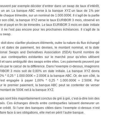
uvent par exemple décider d’entrer dans un swap de taux d’intérêt,
 un an. La banque ABC verse à la banque XYZ un taux de 1% per
de chaque trimestre, sur un nominal de 1.000.000€. Il s’agit de la partie
e son côté, la banque XYZ verse le taux EURIBOR 3 mois, observé en
re et payé en fin de trimestre. Le taux EURIBOR 3 mois en date initiale
 il ne l’est pas encore pour les prochaines échéances. Il s’agit de la
du swap.
doit donc clarifier plusieurs éléments, outre la nature du flux échangé
s et dates de paiement, les devises, le montant nominal, et la date
national Swaps and Derivatives Association (ISDA) fournit nombre de
 aux contreparties existantes sur le marché pour qu’elles utilisent
et sans ambiguïté des swaps entre elles. Les paiements peuvent par
glés par le calcul de la différence. Dans l’exemple ci-dessus, imaginons
RIBOR 3 mois soit de 0,80% en date initiale. La banque XYZ devra
0% * 0,25 * 1.000.000€ = 2.000€ à la banque ABC. Or, de son côté, la
est engagée à payer 1,00% * 0,25 * 1.000.000€ = 2.500€. Par
ur le premier paiement, la banque ABC peut se contenter de verser
montant de 500€ net à la banque XYZ.
ps sont très majoritairement conclus de gré à gré, c’est-à-dire loin des
sés. Ces échanges directs entre contreparties laissent demeurer un
de crédit. Si l’une des banques citées dans l’exemple ci-dessus n’est
aire face à ses obligations, elle met en péril l’autre banque.