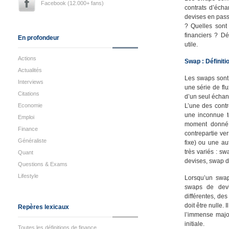
Facebook (12.000+ fans)
contrats d’écha
devises en passa
? Quelles sont
financiers ? Dé
En profondeur
utile.
Actions
Swap : Définiti
Actualités
Les swaps sont 
Interviews
une série de flu
Citations
d’un seul échang
Economie
L’une des cont
une inconnue te
Emploi
moment donné. 
Finance
contrepartie ve
Généraliste
fixe) ou une au
très variés : s
Quant
devises, swap d’i
Questions & Exams
Lifestyle
Lorsqu’un swap
swaps de devi
différentes, de
doit être nulle.
Repères lexicaux
l’immense majo
initiale.
Toutes les définitions de finance