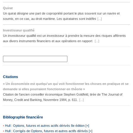
Quirat
Un quirat désigne une part de copropriété portant le plus souvent sur un navire et
soumis, en ce cas, au droit maritime. Les quirataires sont indéfini
[...]
Investisseur qualifié
Un investisseur qualifié est un investisseur à prendre la mesure des risques afférents
aux divers instruments financiers et aux opérations en rapport
[...]
Citations
« Un économiste est quelqu'un qui voit fonctionner les choses en pratique et se
demande si elles pourraient fonctionner en théorie »
Citation de l'ancien conseiller économique Stephen Goldfeld, tirée de The Journal of
Money, Credit and Banking, Novembre 1984, p. 611.
[...]
Bibliographie financière
•
Hull : Options, futures et autres actifs dérivés 8e édition [+]
•
Hull : Corrigés de Options, futures et autres actifs dérivés [+]