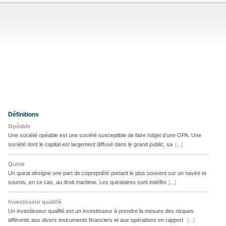
Définitions
Opéable
Une société opéable est une société susceptible de faire l’objet d’une OPA. Une
société dont le capital est largement diffusé dans le grand public, sa
[...]
Quirat
Un quirat désigne une part de copropriété portant le plus souvent sur un navire et
soumis, en ce cas, au droit maritime. Les quirataires sont indéfini
[...]
Investisseur qualifié
Un investisseur qualifié est un investisseur à prendre la mesure des risques
afférents aux divers instruments financiers et aux opérations en rapport
[...]