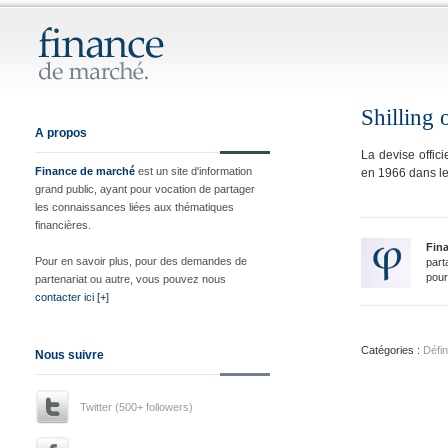
Shilling 
A propos
La devise offic
Finance de marché
est un site d'information
en 1966 dans le 
grand public, ayant pour vocation de partager
les connaissances liées aux thématiques
financières.
Fin
Pour en savoir plus, pour des demandes de
part
pour
partenariat ou autre, vous pouvez nous
contacter ici [+]
Catégories :
Défin
Nous suivre
Twitter (500+ followers)