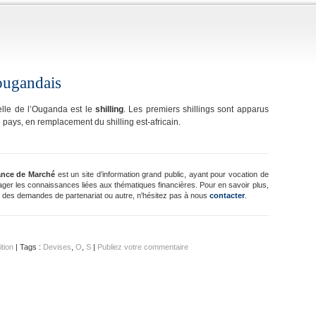
ougandais
ielle de l’Ouganda est le
shilling
. Les premiers shillings sont apparus
pays, en remplacement du shilling est-africain.
ance de Marché
est un site d’information grand public, ayant pour vocation de
ager les connaissances liées aux thématiques financières. Pour en savoir plus,
 des demandes de partenariat ou autre, n'hésitez pas à nous
contacter
.
ition
| Tags :
Devises
,
O
,
S
|
Publiez votre commentaire