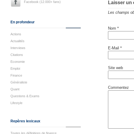
Facebook (12.000+ fans)
Laisser un
Les champs obl
En profondeur
Nom
*
Actions
Actualités
E-Mail
*
Interviews
Citations
Economie
Site web
Emploi
Finance
Généraliste
Commentez
Quant
Questions & Exams
Lifestyle
Repères lexicaux
Toutes les définitions de finance