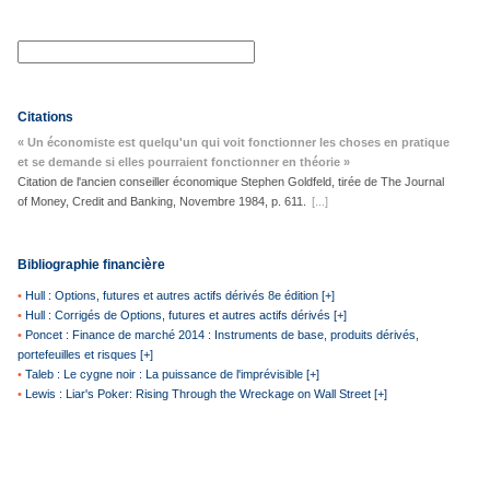
Citations
« Un économiste est quelqu'un qui voit fonctionner les choses en pratique
et se demande si elles pourraient fonctionner en théorie »
Citation de l'ancien conseiller économique Stephen Goldfeld, tirée de The Journal
of Money, Credit and Banking, Novembre 1984, p. 611.
[...]
Bibliographie financière
•
Hull : Options, futures et autres actifs dérivés 8e édition [+]
•
Hull : Corrigés de Options, futures et autres actifs dérivés [+]
•
Poncet : Finance de marché 2014 : Instruments de base, produits dérivés,
portefeuilles et risques [+]
•
Taleb : Le cygne noir : La puissance de l'imprévisible [+]
•
Lewis : Liar's Poker: Rising Through the Wreckage on Wall Street [+]