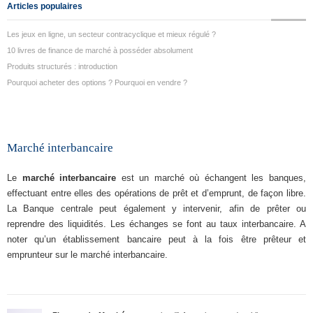
Articles populaires
Les jeux en ligne, un secteur contracyclique et mieux régulé ?
10 livres de finance de marché à posséder absolument
Produits structurés : introduction
Pourquoi acheter des options ? Pourquoi en vendre ?
Marché interbancaire
Le
marché interbancaire
est un marché où échangent les banques,
effectuant entre elles des opérations de prêt et d’emprunt, de façon libre.
La Banque centrale peut également y intervenir, afin de prêter ou
reprendre des liquidités. Les échanges se font au taux interbancaire. A
noter qu’un établissement bancaire peut à la fois être prêteur et
emprunteur sur le marché interbancaire.