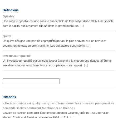
Définitions
Opéable
Une société opéable est une société susceptible de faire l’objet d’une OPA. Une société
dont le capital est largement diffusé dans le grand public, sa
[...]
Quirat
Un quirat désigne une part de copropriété portant le plus souvent sur un navire et
soumis, en ce cas, au droit maritime. Les quirataires sont indéfini
[...]
Investisseur qualifié
Un investisseur qualifié est un investisseur à prendre la mesure des risques afférents
aux divers instruments financiers et aux opérations en rapport
[...]
Citations
« Un économiste est quelqu'un qui voit fonctionner les choses en pratique et se
demande si elles pourraient fonctionner en théorie »
Citation de l'ancien conseiller économique Stephen Goldfeld, tirée de The Journal of
Money, Credit and Banking, Novembre 1984, p. 611.
[...]