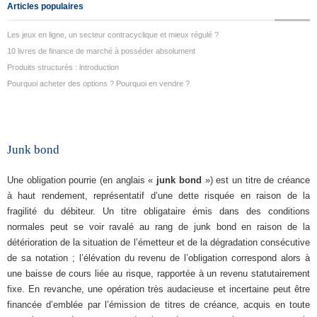
Articles populaires
Les jeux en ligne, un secteur contracyclique et mieux régulé ?
10 livres de finance de marché à posséder absolument
Produits structurés : introduction
Pourquoi acheter des options ? Pourquoi en vendre ?
Junk bond
Une obligation pourrie (en anglais «
junk bond
») est un titre de créance
à haut rendement, représentatif d’une dette risquée en raison de la
fragilité du débiteur. Un titre obligataire émis dans des conditions
normales peut se voir ravalé au rang de junk bond en raison de la
détérioration de la situation de l’émetteur et de la dégradation consécutive
de sa notation ; l’élévation du revenu de l’obligation correspond alors à
une baisse de cours liée au risque, rapportée à un revenu statutairement
fixe. En revanche, une opération très audacieuse et incertaine peut être
financée d’emblée par l’émission de titres de créance, acquis en toute