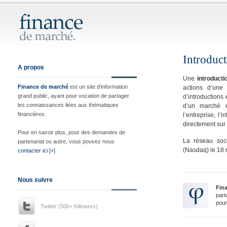
Introduc
A propos
Une
introduct
Finance de marché
est un site d'information
actions d’une
grand public, ayant pour vocation de partager
d’introductions
les connaissances liées aux thématiques
d’un marché en
financières.
l’entreprise, l
directement sur
Pour en savoir plus, pour des demandes de
La réseau soc
partenariat ou autre, vous pouvez nous
(Nasdaq) le 18 m
contacter ici [+]
Nous suivre
Fin
part
pour
Twitter (500+ followers)