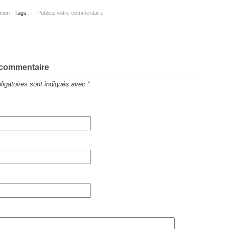
ition
| Tags :
I
|
Publiez votre commentaire
 commentaire
igatoires sont indiqués avec
*