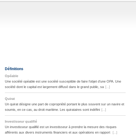
Définitions
Opéable
Une société opéable est une société susceptible de faire l’objet d’une OPA. Une
société dont le capital est largement diffusé dans le grand public, sa
[...]
Quirat
Un quirat désigne une part de copropriété portant le plus souvent sur un navire et
soumis, en ce cas, au droit maritime. Les quirataires sont indéfini
[...]
Investisseur qualifié
Un investisseur qualifié est un investisseur à prendre la mesure des risques
afférents aux divers instruments financiers et aux opérations en rapport
[...]