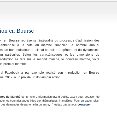
tion en Bourse
ion en Bourse
représente l’intégralité du processus d’admission des
 entreprise à la cote du marché financier. Le nombre annuel
 est un bon indicateur du climat boursier en général et du dynamisme
 particulier. Selon les caractéristiques et les dimensions de
’introduction se fera sur le second marché, le nouveau marché, voire
 le premier marché.
ial Facebook a par exemple réalisé son introduction en Bourse
ai 2012, à un prix de 38 dollars par action.
ance de Marché
est un site d’information grand public, ayant pour vocation de
ager les connaissances liées aux thématiques financières. Pour en savoir plus,
 des demandes de partenariat ou autre, n'hésitez pas à nous
contacter
.