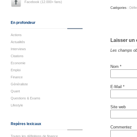
Facebook (12.000+ fans)
Catégories :
Défin
En profondeur
Actions
Laisser un
Actualités
Interviews
Les champs obl
Citations
Economie
Nom
*
Emploi
Finance
Généraliste
E-Mail
*
Quant
Questions & Exams
Lifestyle
Site web
Repères lexicaux
Commentez
Toutes les définitions de finance