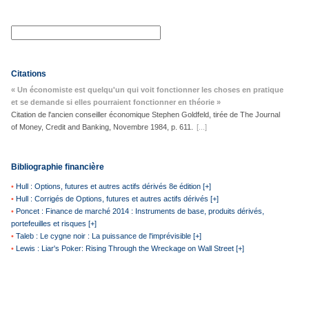
Citations
« Un économiste est quelqu'un qui voit fonctionner les choses en pratique
et se demande si elles pourraient fonctionner en théorie »
Citation de l'ancien conseiller économique Stephen Goldfeld, tirée de The Journal
of Money, Credit and Banking, Novembre 1984, p. 611.
[...]
Bibliographie financière
•
Hull : Options, futures et autres actifs dérivés 8e édition [+]
•
Hull : Corrigés de Options, futures et autres actifs dérivés [+]
•
Poncet : Finance de marché 2014 : Instruments de base, produits dérivés,
portefeuilles et risques [+]
•
Taleb : Le cygne noir : La puissance de l'imprévisible [+]
•
Lewis : Liar's Poker: Rising Through the Wreckage on Wall Street [+]