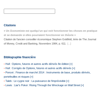
Citations
« Un économiste est quelqu'un qui voit fonctionner les choses en pratique
et se demande si elles pourraient fonctionner en théorie »
Citation de l'ancien conseiller économique Stephen Goldfeld, tirée de The Journal
of Money, Credit and Banking, Novembre 1984, p. 611.
[...]
Bibliographie financière
•
Hull : Options, futures et autres actifs dérivés 8e édition [+]
•
Hull : Corrigés de Options, futures et autres actifs dérivés [+]
•
Poncet : Finance de marché 2014 : Instruments de base, produits dérivés,
portefeuilles et risques [+]
•
Taleb : Le cygne noir : La puissance de l'imprévisible [+]
•
Lewis : Liar's Poker: Rising Through the Wreckage on Wall Street [+]