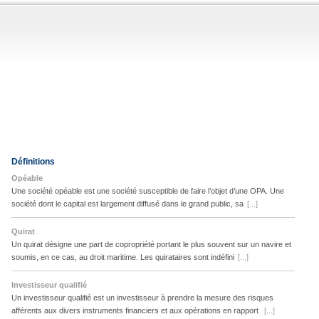
Définitions
Opéable
Une société opéable est une société susceptible de faire l’objet d’une OPA. Une
société dont le capital est largement diffusé dans le grand public, sa
[...]
Quirat
Un quirat désigne une part de copropriété portant le plus souvent sur un navire et
soumis, en ce cas, au droit maritime. Les quirataires sont indéfini
[...]
Investisseur qualifié
Un investisseur qualifié est un investisseur à prendre la mesure des risques
afférents aux divers instruments financiers et aux opérations en rapport
[...]