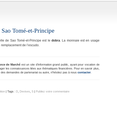
 Sao Tomé-et-Principe
ielle de Sao Tomé-et-Principe est le
dobra
. La monnaie est en usage
 remplacement de l’escudo.
ance de Marché
est un site d’information grand public, ayant pour vocation de
ager les connaissances liées aux thématiques financières. Pour en savoir plus,
 des demandes de partenariat ou autre, n'hésitez pas à nous
contacter
.
ition
| Tags :
D
,
Devises
,
S
|
Publiez votre commentaire