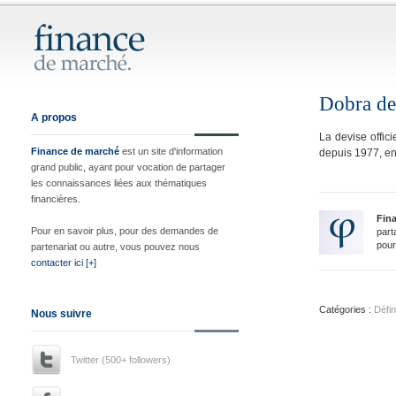
Dobra de
A propos
La devise offic
Finance de marché
est un site d'information
depuis 1977, en
grand public, ayant pour vocation de partager
les connaissances liées aux thématiques
financières.
Fin
Pour en savoir plus, pour des demandes de
part
pour
partenariat ou autre, vous pouvez nous
contacter ici [+]
Catégories :
Défin
Nous suivre
Twitter (500+ followers)