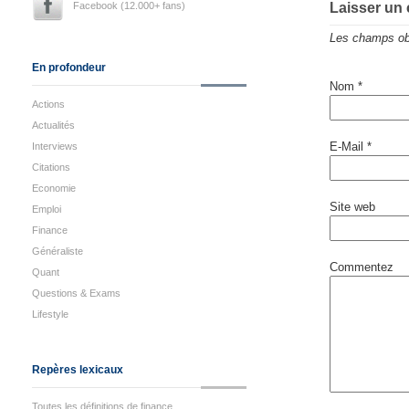
Facebook (12.000+ fans)
Laisser un
Les champs obl
En profondeur
Nom
*
Actions
Actualités
E-Mail
*
Interviews
Citations
Economie
Site web
Emploi
Finance
Généraliste
Commentez
Quant
Questions & Exams
Lifestyle
Repères lexicaux
Toutes les définitions de finance