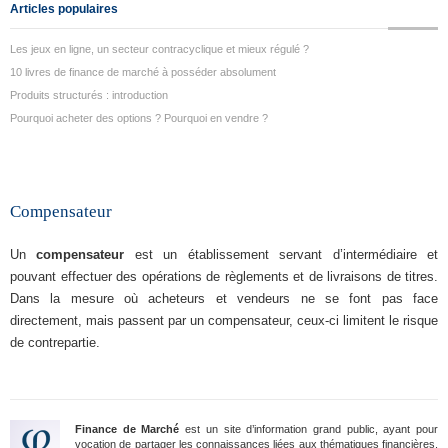
Articles populaires
Les jeux en ligne, un secteur contracyclique et mieux régulé ?
10 livres de finance de marché à posséder absolument
Produits structurés : introduction
Pourquoi acheter des options ? Pourquoi en vendre ?
Compensateur
Un
compensateur
est un établissement servant d’intermédiaire et
pouvant effectuer des opérations de règlements et de livraisons de titres.
Dans la mesure où acheteurs et vendeurs ne se font pas face
directement, mais passent par un compensateur, ceux-ci limitent le risque
de contrepartie.
Finance de Marché
est un site d’information grand public, ayant pour
vocation de partager les connaissances liées aux thématiques financières.