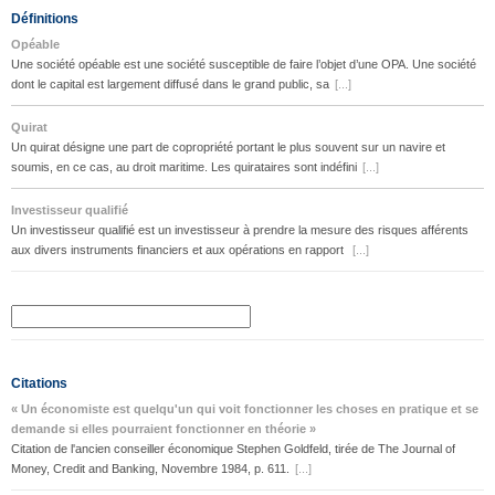
Définitions
Opéable
Une société opéable est une société susceptible de faire l’objet d’une OPA. Une société
dont le capital est largement diffusé dans le grand public, sa
[...]
Quirat
Un quirat désigne une part de copropriété portant le plus souvent sur un navire et
soumis, en ce cas, au droit maritime. Les quirataires sont indéfini
[...]
Investisseur qualifié
Un investisseur qualifié est un investisseur à prendre la mesure des risques afférents
aux divers instruments financiers et aux opérations en rapport
[...]
Citations
« Un économiste est quelqu'un qui voit fonctionner les choses en pratique et se
demande si elles pourraient fonctionner en théorie »
Citation de l'ancien conseiller économique Stephen Goldfeld, tirée de The Journal of
Money, Credit and Banking, Novembre 1984, p. 611.
[...]