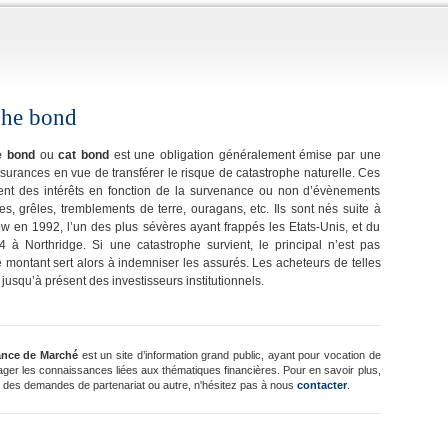
phe bond
e bond
ou
cat bond
est une obligation généralement émise par une
urances en vue de transférer le risque de catastrophe naturelle. Ces
ient des intérêts en fonction de la survenance ou non d’évènements
es, grêles, tremblements de terre, ouragans, etc. Ils sont nés suite à
w en 1992, l’un des plus sévères ayant frappés les Etats-Unis, et du
 à Northridge. Si une catastrophe survient, le principal n’est pas
e montant sert alors à indemniser les assurés. Les acheteurs de telles
 jusqu’à présent des investisseurs institutionnels.
ance de Marché
est un site d’information grand public, ayant pour vocation de
ager les connaissances liées aux thématiques financières. Pour en savoir plus,
 des demandes de partenariat ou autre, n'hésitez pas à nous
contacter
.