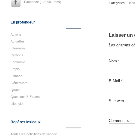
Facebook (12.000+ fans)
Catégories :
Défin
En profondeur
Actions
Laisser un
Actualités
Les champs obl
Interviews
Citations
Nom
*
Economie
Emploi
Finance
E-Mail
*
Généraliste
Quant
Questions & Exams
Site web
Lifestyle
Commentez
Repères lexicaux
Toutes les définitions de finance