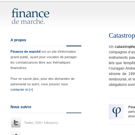
Catastro
A propos
Un
catastroph
Finance de marché
est un site d'information
compagnie d’ass
grand public, ayant pour vocation de partager
instruments pa
les connaissances liées aux thématiques
tels que tempêt
financières.
l’ouragan Andre
séisme de 1994
Pour en savoir plus, pour des demandes de
remboursé, et l
partenariat ou autre, vous pouvez nous
obligations sont
contacter ici [+]
Nous suivre
Fin
part
pour
Twitter (500+ followers)