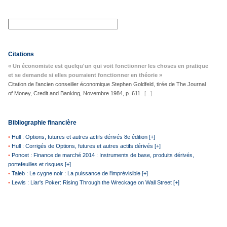
Citations
« Un économiste est quelqu'un qui voit fonctionner les choses en pratique
et se demande si elles pourraient fonctionner en théorie »
Citation de l'ancien conseiller économique Stephen Goldfeld, tirée de The Journal
of Money, Credit and Banking, Novembre 1984, p. 611.
[...]
Bibliographie financière
•
Hull : Options, futures et autres actifs dérivés 8e édition [+]
•
Hull : Corrigés de Options, futures et autres actifs dérivés [+]
•
Poncet : Finance de marché 2014 : Instruments de base, produits dérivés,
portefeuilles et risques [+]
•
Taleb : Le cygne noir : La puissance de l'imprévisible [+]
•
Lewis : Liar's Poker: Rising Through the Wreckage on Wall Street [+]