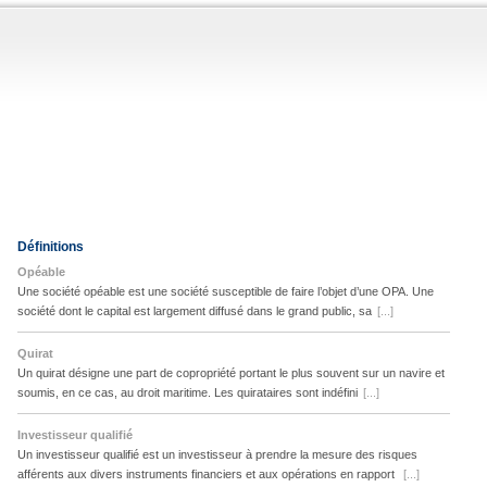
Définitions
Opéable
Une société opéable est une société susceptible de faire l’objet d’une OPA. Une
société dont le capital est largement diffusé dans le grand public, sa
[...]
Quirat
Un quirat désigne une part de copropriété portant le plus souvent sur un navire et
soumis, en ce cas, au droit maritime. Les quirataires sont indéfini
[...]
Investisseur qualifié
Un investisseur qualifié est un investisseur à prendre la mesure des risques
afférents aux divers instruments financiers et aux opérations en rapport
[...]