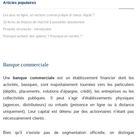
Articles populaires
Les jeux en ligne, un secteur contracyclique et mieux régulé ?
10 livres de finance de marché à posséder absolument
Produits structurés : introduction
Pourquoi acheter des options ? Pourquoi en vendre ?
Banque commerciale
Une
banque commerciale
est un établissement financier dont les
activités, basiques, sont majoritairement tournées vers les particuliers
(dépôts, placements, solutions d’épargne, crédit), les entreprises ou les
collectivités publiques. Il peut s’agir d’établissements physiques
(agences, distributeurs) ou virtuels (présence en ligne ou à distance
uniquement). Leur capital est détenu par des actionnaires n’étant pas
nécessairement clients.
Bien qu’il n’existe pas de segmentation officielle, on distingue