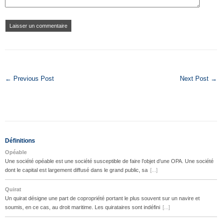
← Previous Post
Next Post →
Définitions
Opéable
Une société opéable est une société susceptible de faire l’objet d’une OPA. Une société
dont le capital est largement diffusé dans le grand public, sa
[...]
Quirat
Un quirat désigne une part de copropriété portant le plus souvent sur un navire et
soumis, en ce cas, au droit maritime. Les quirataires sont indéfini
[...]