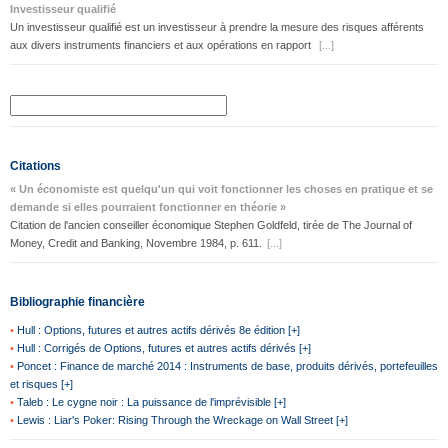
Investisseur qualifié
Un investisseur qualifié est un investisseur à prendre la mesure des risques afférents
aux divers instruments financiers et aux opérations en rapport
[...]
Citations
« Un économiste est quelqu'un qui voit fonctionner les choses en pratique et se
demande si elles pourraient fonctionner en théorie »
Citation de l'ancien conseiller économique Stephen Goldfeld, tirée de The Journal of
Money, Credit and Banking, Novembre 1984, p. 611.
[...]
Bibliographie financière
•
Hull : Options, futures et autres actifs dérivés 8e édition [+]
•
Hull : Corrigés de Options, futures et autres actifs dérivés [+]
•
Poncet : Finance de marché 2014 : Instruments de base, produits dérivés, portefeuilles
et risques [+]
•
Taleb : Le cygne noir : La puissance de l'imprévisible [+]
•
Lewis : Liar's Poker: Rising Through the Wreckage on Wall Street [+]