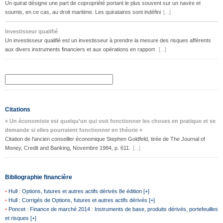
Un quirat désigne une part de copropriété portant le plus souvent sur un navire et
soumis, en ce cas, au droit maritime. Les quirataires sont indéfini
[...]
Investisseur qualifié
Un investisseur qualifié est un investisseur à prendre la mesure des risques afférents
aux divers instruments financiers et aux opérations en rapport
[...]
Citations
« Un économiste est quelqu'un qui voit fonctionner les choses en pratique et se
demande si elles pourraient fonctionner en théorie »
Citation de l'ancien conseiller économique Stephen Goldfeld, tirée de The Journal of
Money, Credit and Banking, Novembre 1984, p. 611.
[...]
Bibliographie financière
•
Hull : Options, futures et autres actifs dérivés 8e édition [+]
•
Hull : Corrigés de Options, futures et autres actifs dérivés [+]
•
Poncet : Finance de marché 2014 : Instruments de base, produits dérivés, portefeuilles
et risques [+]