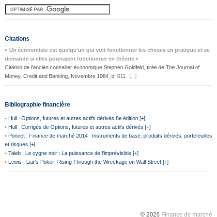
Citations
« Un économiste est quelqu'un qui voit fonctionner les choses en pratique et se
demande si elles pourraient fonctionner en théorie »
Citation de l'ancien conseiller économique Stephen Goldfeld, tirée de The Journal of
Money, Credit and Banking, Novembre 1984, p. 611.
[...]
Bibliographie financière
•
Hull : Options, futures et autres actifs dérivés 8e édition [+]
•
Hull : Corrigés de Options, futures et autres actifs dérivés [+]
•
Poncet : Finance de marché 2014 : Instruments de base, produits dérivés, portefeuilles
et risques [+]
•
Taleb : Le cygne noir : La puissance de l'imprévisible [+]
•
Lewis : Liar's Poker: Rising Through the Wreckage on Wall Street [+]
© 2026
Finance de marché