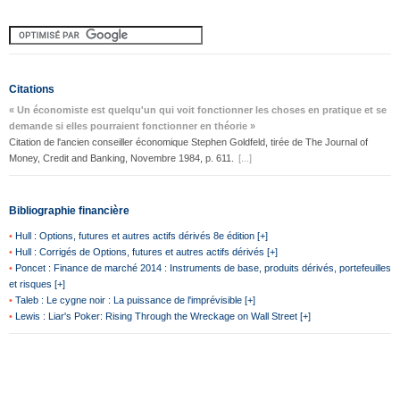
Citations
« Un économiste est quelqu'un qui voit fonctionner les choses en pratique et se
demande si elles pourraient fonctionner en théorie »
Citation de l'ancien conseiller économique Stephen Goldfeld, tirée de The Journal of
Money, Credit and Banking, Novembre 1984, p. 611.
[...]
Bibliographie financière
•
Hull : Options, futures et autres actifs dérivés 8e édition [+]
•
Hull : Corrigés de Options, futures et autres actifs dérivés [+]
•
Poncet : Finance de marché 2014 : Instruments de base, produits dérivés, portefeuilles
et risques [+]
•
Taleb : Le cygne noir : La puissance de l'imprévisible [+]
•
Lewis : Liar's Poker: Rising Through the Wreckage on Wall Street [+]